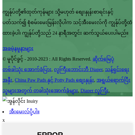
ကျွန်ုပ်တို့၏ထုတ်ကုန်များ သို့မဟုတ် စျေးနှုန်းစာရင်းနှင့်
ပတ်သက်၍ စုံစမ်းမေးမြန်းလိုပါက သင့်အီးမေးလ်ကို ကျွန်ုပ်တို့ထံ
ထားခဲ့ပါ၊ ကျွန်ုပ်တို့သည် 24 နာရီအတွင်း ဆက်သွယ်ပေးပါမည်။
အခမဲ့နမူနာများ
© မူပိုင်ခွင့် - 2010-2023 : All Rights Reserved.
ဆိုက်မြေပုံ
တစ်ခါသုံး အောက်ခံပြား
,
လူကြီးဘောင်းဘီ Diaper
,
သန့်ရှင်းရေး
အနှီး
,
China Paw Pads နှင့် Potty Pads စျေးနှုန်း
,
အရွယ်ရောက်ပြီး
သူများအတွက် တခါသုံးအောက်ခံများ
,
Diaper လူကြီး
,
အီးမေးလ်ပို့ပါ။
x