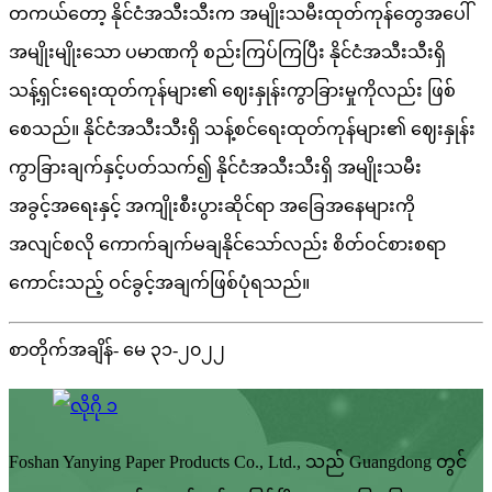
တကယ်တော့ နိုင်ငံအသီးသီးက အမျိုးသမီးထုတ်ကုန်တွေအပေါ်
အမျိုးမျိုးသော ပမာဏကို စည်းကြပ်ကြပြီး နိုင်ငံအသီးသီးရှိ
သန့်ရှင်းရေးထုတ်ကုန်များ၏ ဈေးနှုန်းကွာခြားမှုကိုလည်း ဖြစ်
စေသည်။ နိုင်ငံအသီးသီးရှိ သန့်စင်ရေးထုတ်ကုန်များ၏ ဈေးနှုန်း
ကွာခြားချက်နှင့်ပတ်သက်၍ နိုင်ငံအသီးသီးရှိ အမျိုးသမီး
အခွင့်အရေးနှင့် အကျိုးစီးပွားဆိုင်ရာ အခြေအနေများကို
အလျင်စလို ကောက်ချက်မချနိုင်သော်လည်း စိတ်ဝင်စားစရာ
ကောင်းသည့် ဝင်ခွင့်အချက်ဖြစ်ပုံရသည်။
စာတိုက်အချိန်- မေ ၃၁-၂၀၂၂
Foshan Yanying Paper Products Co., Ltd., သည် Guangdong တွင်