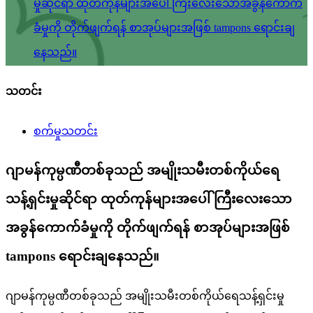
မှုဆိုင်ရာ ထုတ်ကုန်များအပေါ် ကြီးလေးသောအခွန်ကောက်
ခံမှုကို တိုက်ဖျက်ရန် စာအုပ်များအဖြစ် tampons ရောင်းချ
နေသည်။
သတင်း
စက်မှုသတင်း
ဂျာမန်ကုမ္ပဏီတစ်ခုသည် အမျိုးသမီးတစ်ကိုယ်ရေ
သန့်ရှင်းမှုဆိုင်ရာ ထုတ်ကုန်များအပေါ် ကြီးလေးသော
အခွန်ကောက်ခံမှုကို တိုက်ဖျက်ရန် စာအုပ်များအဖြစ်
tampons ရောင်းချနေသည်။
ဂျာမန်ကုမ္ပဏီတစ်ခုသည် အမျိုးသမီးတစ်ကိုယ်ရေသန့်ရှင်းမှု