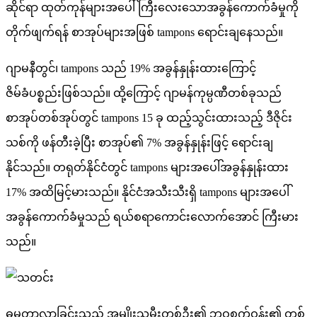
ဆိုင်ရာ ထုတ်ကုန်များအပေါ် ကြီးလေးသောအခွန်ကောက်ခံမှုကို
တိုက်ဖျက်ရန် စာအုပ်များအဖြစ် tampons ရောင်းချနေသည်။
ဂျာမနီတွင်၊ tampons သည် 19% အခွန်နှုန်းထားကြောင့်
ဇိမ်ခံပစ္စည်းဖြစ်သည်။ ထို့ကြောင့် ဂျာမန်ကုမ္ပဏီတစ်ခုသည်
စာအုပ်တစ်အုပ်တွင် tampons 15 ခု ထည့်သွင်းထားသည့် ဒီဇိုင်း
သစ်ကို ဖန်တီးခဲ့ပြီး စာအုပ်၏ 7% အခွန်နှုန်းဖြင့် ရောင်းချ
နိုင်သည်။ တရုတ်နိုင်ငံတွင် tampons များအပေါ်အခွန်နှုန်းထား
17% အထိမြင့်မားသည်။ နိုင်ငံအသီးသီးရှိ tampons များအပေါ်
အခွန်ကောက်ခံမှုသည် ရယ်စရာကောင်းလောက်အောင် ကြီးမား
သည်။
ဓမ္မတာလာခြင်းသည် အမျိုးသမီးတစ်ဦး၏ ဘဝစက်ဝန်း၏ တစ်