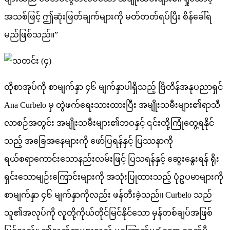
အသစ်ဖြင့် ဤဆုံးဖြတ်ချက်များကို မတ်တတ်ရပ်ပြီး စိန်ခေါ်ရ
မည်ဖြစ်သည်။”
ထိုစာအုပ်ကို စာမျက်နှာ ၄၆ မျက်နှာပါရှိသည့် ဗြိတိန်အနုပညာရှင်
Ana Curbelo မှ တွဲဖက်ရေးသားထားပြီး အမျိုးသမီးများ၏ရာသီ
လာစဉ်အတွင်း အမျိုးသမီးများ၏ဘဝနှင့် ၎င်းတို့ကြုံတွေ့ရနိုင်
သည့် အခြေအနေများကို ဖော်ပြရန်နှင့် ပြဿနာကို
ရယ်စရာကောင်းသောနည်းလမ်းဖြင့် ပြသရန်နှင့် ဆွေးနွေးရန် ရိုး
ရှင်းသောမျဉ်းကြောင်းများကို အသုံးပြုထားသည့် ပုံဥပမာများကို
စာမျက်နှာ ၄၆ မျက်နှာကိုလည်း ဖန်တီးခဲ့သည်။ Curbelo သည်
သူ၏အလုပ်ကို လူတို့ကိုယ်တိုင်မြင်နိုင်သော မှန်တစ်ချပ်အဖြစ်