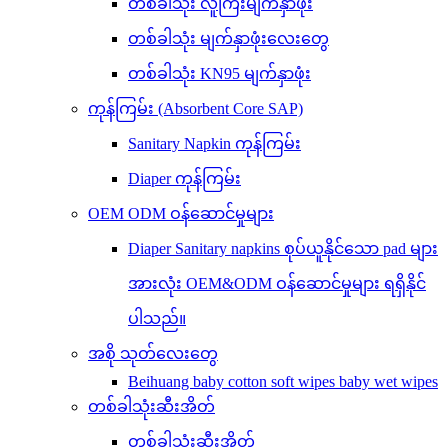
တစ်ခါသုံး လူကြီးမျက်နှာဖုံး
တစ်ခါသုံး မျက်နှာဖုံးလေးတွေ
တစ်ခါသုံး KN95 မျက်နှာဖုံး
ကုန်ကြမ်း (Absorbent Core SAP)
Sanitary Napkin ကုန်ကြမ်း
Diaper ကုန်ကြမ်း
OEM ODM ဝန်ဆောင်မှုများ
Diaper Sanitary napkins စုပ်ယူနိုင်သော pad များ
အားလုံး OEM&ODM ဝန်ဆောင်မှုများ ရရှိနိုင်
ပါသည်။
အစို သုတ်လေးတွေ
Beihuang baby cotton soft wipes baby wet wipes
တစ်ခါသုံးဆီးအိတ်
တစ်ခါသုံးဆီးအိတ်