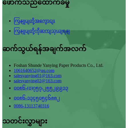
ဖောက်သည်ထောက်ခံမှု
ကြှနျုပျတို့အကွောငျး
ကြှနျုပျတို့ကိုဆကျသှယျရနျ
ဆက်သွယ်ရန်အချက်အလက်
Foshan Shunde Yanying Paper Products Co., Ltd.
1061640652@qq.com
salesyanying01@163.com
salesyanying02@163.com
၀၀၈၆-(၀)၇၅၇-၂၅၅၂၉၉၁၃
၀၀၈၆-၁၃၄၅၀၅၄၆၈၈၂
0086-13113740316
သတင်းလွှာများ