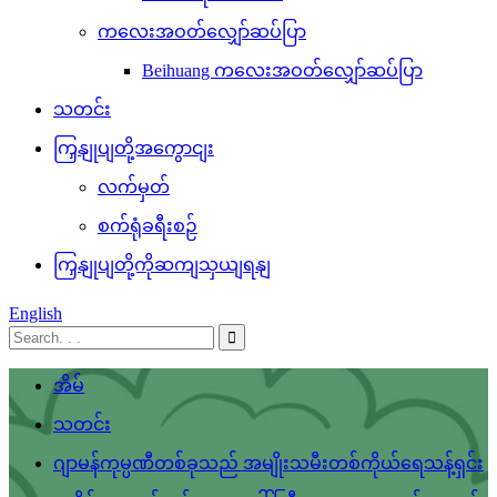
ကလေးအဝတ်လျှော်ဆပ်ပြာ
Beihuang ကလေးအဝတ်လျှော်ဆပ်ပြာ
သတင်း
ကြှနျုပျတို့အကွောငျး
လက်မှတ်
စက်ရုံခရီးစဉ်
ကြှနျုပျတို့ကိုဆကျသှယျရနျ
English
အိမ်
သတင်း
ဂျာမန်ကုမ္ပဏီတစ်ခုသည် အမျိုးသမီးတစ်ကိုယ်ရေသန့်ရှင်း