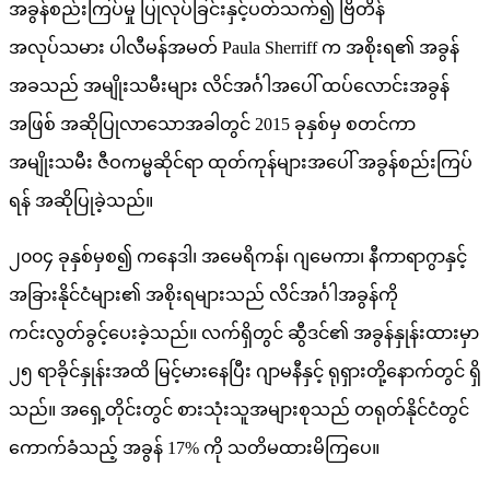
အခွန်စည်းကြပ်မှု ပြုလုပ်ခြင်းနှင့်ပတ်သက်၍ ဗြိတိန်
အလုပ်သမား ပါလီမန်အမတ် Paula Sherriff က အစိုးရ၏ အခွန်
အခသည် အမျိုးသမီးများ လိင်အင်္ဂါအပေါ် ထပ်လောင်းအခွန်
အဖြစ် အဆိုပြုလာသောအခါတွင် 2015 ခုနှစ်မှ စတင်ကာ
အမျိုးသမီး ဇီဝကမ္မဆိုင်ရာ ထုတ်ကုန်များအပေါ် အခွန်စည်းကြပ်
ရန် အဆိုပြုခဲ့သည်။
၂၀၀၄ ခုနှစ်မှစ၍ ကနေဒါ၊ အမေရိကန်၊ ဂျမေကာ၊ နီကာရာဂွာနှင့်
အခြားနိုင်ငံများ၏ အစိုးရများသည် လိင်အင်္ဂါအခွန်ကို
ကင်းလွတ်ခွင့်ပေးခဲ့သည်။ လက်ရှိတွင် ဆွီဒင်၏ အခွန်နှုန်းထားမှာ
၂၅ ရာခိုင်နှုန်းအထိ မြင့်မားနေပြီး ဂျာမနီနှင့် ရုရှားတို့နောက်တွင် ရှိ
သည်။ အရှေ့တိုင်းတွင် စားသုံးသူအများစုသည် တရုတ်နိုင်ငံတွင်
ကောက်ခံသည့် အခွန် 17% ကို သတိမထားမိကြပေ။