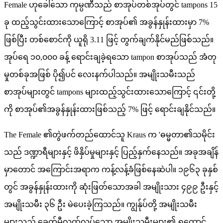
Female ဟုခေါ်သော ကုမ္ပဏီသည် စာအုပ်တစ်အုပ်တွင် tampons 15
ခု ထည့်သွင်းထားသောကြောင့် စာအုပ်၏ အခွန်နှုန်းထားမှာ 7%
ဖြစ်ပြီး တစ်စောင်ကို ယူရို 3.11 ဖြင့် တွက်ချက်နိုင်မည်ဖြစ်သည်။
အုပ်ရေ ၁၀,၀၀၀ ခန့် ရောင်းချခဲ့ရသော tampon စာအုပ်သည် အံတု
မှုတစ်ခုအဖြစ် ပို၍ပင် လေးနက်ပါသည်။ အမျိုးသမီးသည်
စာအုပ်များတွင် tampons များထည့်သွင်းထားသောကြောင့် ၎င်းတို့
ကို စာအုပ်၏အခွန်နှုန်းထားဖြစ်သည့် 7% ဖြင့် ရောင်းချနိုင်သည်။
The Female ၏တွဲဖက်တည်ထောင်သူ Kraus က 'ဓမ္မတာ၏သမိုင်း
သည် ဒဏ္ဍာရီများနှင့် ဖိနှိပ်မှုများနှင့် ပြည့်နှက်နေသည်။ အခုအချိန်
မှာတောင် အကြောင်းအရာက ကန့်လန့်ခံဖြစ်နေဆဲပါ။ ၁၉၆၃ ခုနှစ်
တွင် အခွန်နှုန်းထားကို ဆုံးဖြတ်သောအခါ အမျိုးသား ၄၉၉ ဦးနှင့်
အမျိုးသမီး ၃၆ ဦး မဲပေးခဲ့ကြသည်။ ကျွန်ုပ်တို့ အမျိုးသမီး
များသည် ခေတ်မီလွတ်လပ်သော အမျိုးသမီးများ၏ ရှုထောင့်