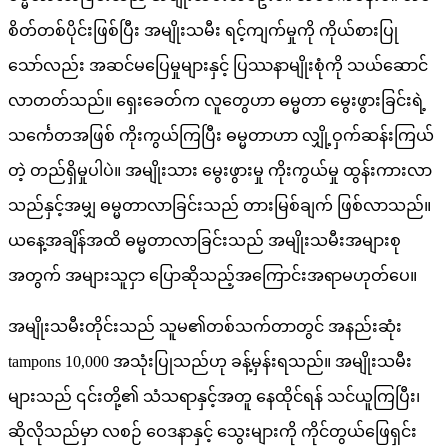
စိတ်တစ်ပိုင်းဖြစ်ပြီး အမျိုးသမီး ရင့်ကျက်မှုကို ကိုယ်စားပြု
သော်လည်း အဆင်မပြေမှုများနှင့် ပြဿနာမျိုးစုံကို သယ်ဆောင်
လာတတ်သည်။ ရှေးခေတ်က လူတွေဟာ ဓမ္မတာ မွေးဖွားခြင်းရဲ့
သင်္ကေတအဖြစ် ကိုးကွယ်ကြပြီး ဓမ္မတာဟာ လျှို့ဝှက်ဆန်းကြယ်
တဲ့ တည်ရှိမှုပါပဲ။ အမျိုးသား မွေးဖွားမှု ကိုးကွယ်မှု ထွန်းကားလာ
သည်နှင့်အမျှ ဓမ္မတာလာခြင်းသည် တားမြစ်ချက် ဖြစ်လာသည်။
ယနေ့အချိန်အထိ ဓမ္မတာလာခြင်းသည် အမျိုးသမီးအများစု
အတွက် အများသူငှာ ပြောဆိုသည့်အကြောင်းအရာမဟုတ်ပေ။
အမျိုးသမီးတိုင်းသည် သူမ၏တစ်သက်တာတွင် အနည်းဆုံး
tampons 10,000 အသုံးပြုသည်ဟု ခန့်မှန်းရသည်။ အမျိုးသမီး
များသည် ၎င်းတို့၏ သံသရာနှင့်အတူ နေထိုင်ရန် သင်ယူကြပြီး၊
ဆိုလိုသည်မှာ လစဉ် ဝေဒနာနှင့် သွေးများကို ကိုင်တွယ်ဖြေရှင်း