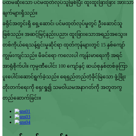
ပထမဆုံးသော ပင်မထုတ်လုပ်သူဖြစ်ပြီး ထူးထူးခြားခြား အားသာ
ချက်များရှိသည်။
ခရိုင်အတွင်းရှိ ရှေ့ဆောင်၊ ပင်မထုတ်လုပ်မှုတွင် ဦးဆောင်သူ
ဖြစ်သည်။ အဆင့်မြင့်နည်းပညာ၊ ထူးခြားသောအရည်အသွေး။
တစ်ကိုယ်ရေသန့်ရှင်းမှုဆိုင်ရာ ထုတ်ကုန်များတွင် 15 နှစ်ကျော်
ကျွမ်းကျင်သည်။ မိခင်ရော ကလေးပါ ကျန်းမာရေးကို အရင်
အာရုံစိုက်ပါ။ ကုမ္ပဏီပေါင်း 100 ကျော်နှင့် ဆယ်စုနှစ်တစ်ခုကြာ
ပူးပေါင်းဆောင်ရွက်ခဲ့သည်။ ရေရှည်တည်တံ့ခိုင်မြဲသော ဖွံ့ဖြိုး
တိုးတက်ရေးကို ရှေးရှု၍ သမဝါယမအနာဂတ်ကို အတူတကွ
တည်ဆောက်ခြင်း။