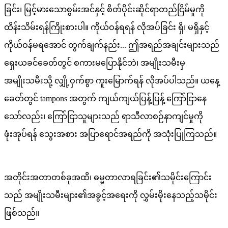
ခြင်း၊ မြင့်မားသောစွမ်းအင်နှင့် စိတ်ပိုင်းဆိုင်ရာတည်ငြိမ်မှုကို
ထိန်းသိမ်းရန်ကြိုးစားပါ။ ကိုယ်ဝန်ရရန် လိုအပ်ခြင်း ရှိ၊ မရှိနှင့်
ကိုယ်ဝန်မရအောင် တွက်ချက်နည်း... ဤအရည်အချင်းများသည်
ရှေးယခင်ခေတ်တွင် စကားမပြောနိုင်ဘဲ၊ အမျိုးသမီးမှ
အမျိုးသမီးသို့ လျှို့ဝှက်စွာ ကူးမြောက်ရန် လိုအပ်ပါသည်။ ယနေ့
ခေတ်တွင် tampons အတွက် ကျယ်ကျယ်ပြန့်ပြန့် ကြော်ငြာနေ
သော်လည်း၊ ကြော်ငြာသူများသည် ရာသီလာစဉ်နာကျင်မှုကို
ဖုံးအုပ်ရန် သွေးအစား အပြာရောင်အရည်ကို အသုံးပြုကြသည်။
အတိုင်းအတာတစ်ခုအထိ၊ ဓမ္မတာလာရခြင်း၏သမိုင်းကြောင်း
သည် အမျိုးသမီးများ၏အခွင့်အရေးကို လွှမ်းမိုးနေသည့်သမိုင်း
ဖြစ်သည်။