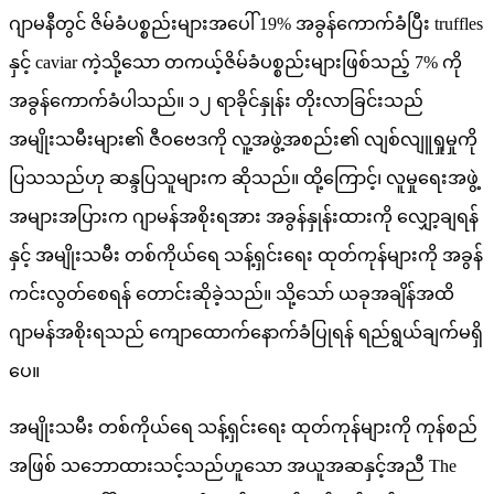
ဂျာမနီတွင် ဇိမ်ခံပစ္စည်းများအပေါ် 19% အခွန်ကောက်ခံပြီး truffles
နှင့် caviar ကဲ့သို့သော တကယ့်ဇိမ်ခံပစ္စည်းများဖြစ်သည့် 7% ကို
အခွန်ကောက်ခံပါသည်။ ၁၂ ရာခိုင်နှုန်း တိုးလာခြင်းသည်
အမျိုးသမီးများ၏ ဇီဝဗေဒကို လူ့အဖွဲ့အစည်း၏ လျစ်လျူရှုမှုကို
ပြသသည်ဟု ဆန္ဒပြသူများက ဆိုသည်။ ထို့ကြောင့်၊ လူမှုရေးအဖွဲ့
အများအပြားက ဂျာမန်အစိုးရအား အခွန်နှုန်းထားကို လျှော့ချရန်
နှင့် အမျိုးသမီး တစ်ကိုယ်ရေ သန့်ရှင်းရေး ထုတ်ကုန်များကို အခွန်
ကင်းလွတ်စေရန် တောင်းဆိုခဲ့သည်။ သို့သော် ယခုအချိန်အထိ
ဂျာမန်အစိုးရသည် ကျောထောက်နောက်ခံပြုရန် ရည်ရွယ်ချက်မရှိ
ပေ။
အမျိုးသမီး တစ်ကိုယ်ရေ သန့်ရှင်းရေး ထုတ်ကုန်များကို ကုန်စည်
အဖြစ် သဘောထားသင့်သည်ဟူသော အယူအဆနှင့်အညီ The