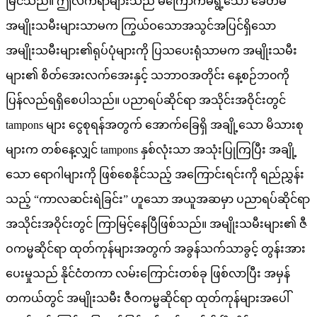
မြင်သည်။ ဤလက်ရာများသည် မကြောက်မရွံ့သော ခေတ်မီ
အမျိုးသမီးများသာမက ကြွယ်ဝသောအသွင်အပြင်ရှိသော
အမျိုးသမီးများ၏ရုပ်ပုံများကို ပြသပေးရုံသာမက အမျိုးသမီး
များ၏ စိတ်အေးလက်အေးနှင့် သဘာဝအတိုင်း နေ့စဉ်ဘ၀ကို
ပြန်လည်ရရှိစေပါသည်။ ပညာရပ်ဆိုင်ရာ အသိုင်းအဝိုင်းတွင်
tampons များ ငွေစုရန်အတွက် အောက်ခြေရှိ အချို့သော မိသားစု
များက တစ်နေ့လျှင် tampons နှစ်လုံးသာ အသုံးပြုကြပြီး အချို့
သော ရောဂါများကို ဖြစ်စေနိုင်သည့် အကြောင်းရင်းကို ရည်ညွှန်း
သည့် “ကာလဆင်းရဲခြင်း” ဟူသော အယူအဆမှာ ပညာရပ်ဆိုင်ရာ
အသိုင်းအဝိုင်းတွင် ကြာမြင့်နေပြီဖြစ်သည်။ အမျိုးသမီးများ၏ ဇီ
ဝကမ္မဆိုင်ရာ ထုတ်ကုန်များအတွက် အခွန်သက်သာခွင့် တွန်းအား
ပေးမှုသည် နိုင်ငံတကာ လမ်းကြောင်းတစ်ခု ဖြစ်လာပြီး အမှန်
တကယ်တွင် အမျိုးသမီး ဇီဝကမ္မဆိုင်ရာ ထုတ်ကုန်များအပေါ်