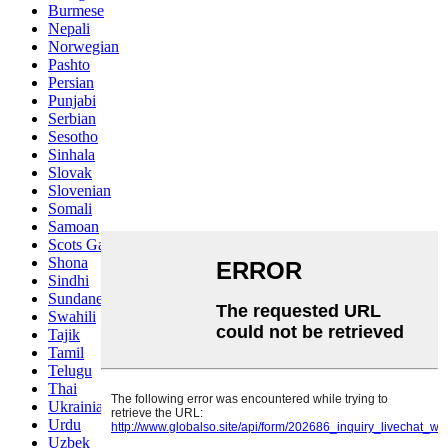
Burmese
Nepali
Norwegian
Pashto
Persian
Punjabi
Serbian
Sesotho
Sinhala
Slovak
Slovenian
Somali
Samoan
Scots Gaelic
Shona
Sindhi
Sundanese
Swahili
Tajik
Tamil
Telugu
Thai
Ukrainian
Urdu
Uzbek