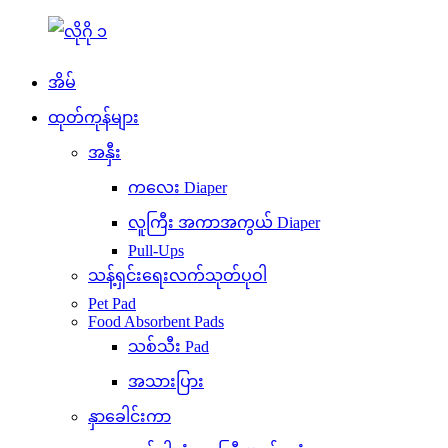
အိမ်
ထုတ်ကုန်များ
အနှီး
ကလေး Diaper
လူကြီး အကာအကွယ် Diaper
Pull-Ups
သန့်ရှင်းရေးလက်သုတ်ပုဝါ
Pet Pad
Food Absorbent Pads
သစ်သီး Pad
အသားပြား
နှာခေါင်းကာ