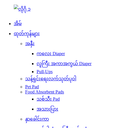
အိမ်
ထုတ်ကုန်များ
အနှီး
ကလေး Diaper
လူကြီး အကာအကွယ် Diaper
Pull-Ups
သန့်ရှင်းရေးလက်သုတ်ပုဝါ
Pet Pad
Food Absorbent Pads
သစ်သီး Pad
အသားပြား
နှာခေါင်းကာ