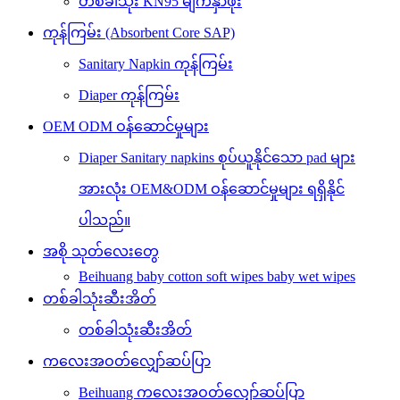
တစ်ခါသုံး KN95 မျက်နှာဖုံး
ကုန်ကြမ်း (Absorbent Core SAP)
Sanitary Napkin ကုန်ကြမ်း
Diaper ကုန်ကြမ်း
OEM ODM ဝန်ဆောင်မှုများ
Diaper Sanitary napkins စုပ်ယူနိုင်သော pad များ
အားလုံး OEM&ODM ဝန်ဆောင်မှုများ ရရှိနိုင်
ပါသည်။
အစို သုတ်လေးတွေ
Beihuang baby cotton soft wipes baby wet wipes
တစ်ခါသုံးဆီးအိတ်
တစ်ခါသုံးဆီးအိတ်
ကလေးအဝတ်လျှော်ဆပ်ပြာ
Beihuang ကလေးအဝတ်လျှော်ဆပ်ပြာ