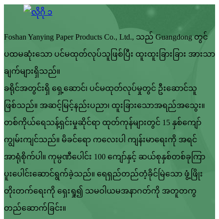
Foshan Yanying Paper Products Co., Ltd., သည် Guangdong တွင်
ပထမဆုံးသော ပင်မထုတ်လုပ်သူဖြစ်ပြီး ထူးထူးခြားခြား အားသာ
ချက်များရှိသည်။
ခရိုင်အတွင်းရှိ ရှေ့ဆောင်၊ ပင်မထုတ်လုပ်မှုတွင် ဦးဆောင်သူ
ဖြစ်သည်။ အဆင့်မြင့်နည်းပညာ၊ ထူးခြားသောအရည်အသွေး။
တစ်ကိုယ်ရေသန့်ရှင်းမှုဆိုင်ရာ ထုတ်ကုန်များတွင် 15 နှစ်ကျော်
ကျွမ်းကျင်သည်။ မိခင်ရော ကလေးပါ ကျန်းမာရေးကို အရင်
အာရုံစိုက်ပါ။ ကုမ္ပဏီပေါင်း 100 ကျော်နှင့် ဆယ်စုနှစ်တစ်ခုကြာ
ပူးပေါင်းဆောင်ရွက်ခဲ့သည်။ ရေရှည်တည်တံ့ခိုင်မြဲသော ဖွံ့ဖြိုး
တိုးတက်ရေးကို ရှေးရှု၍ သမဝါယမအနာဂတ်ကို အတူတကွ
တည်ဆောက်ခြင်း။