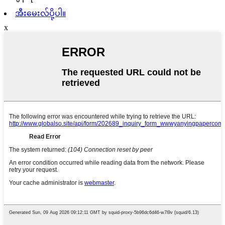
အီးမေးလ်ပို့ပါ။
x