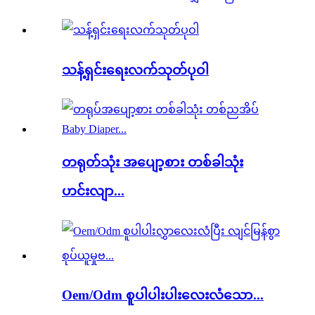
သန့်ရှင်းရေးလက်သုတ်ပုဝါ
တရုတ်သုံး အပျော့စား တစ်ခါသုံး
ဟင်းလျာ...
Oem/Odm စူပါပါးပါးလေးလံသော...