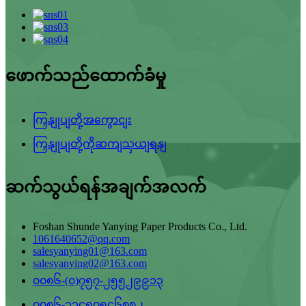
ဖောက်သည်ထောက်ခံမှု
ကြှနျုပျတို့အကွောငျး
ကြှနျုပျတို့ကိုဆကျသှယျရနျ
ဆက်သွယ်ရန်အချက်အလက်
Foshan Shunde Yanying Paper Products Co., Ltd.
1061640652@qq.com
salesyanying01@163.com
salesyanying02@163.com
၀၀၈၆-(၀)၇၅၇-၂၅၅၂၉၉၁၃
၀၀၈၆-၁၃၄၅၀၅၄၆၈၈၂