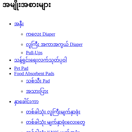
အမျိုးအစားများ
အနှီး
ကလေး Diaper
လူကြီး အကာအကွယ် Diaper
Pull-Ups
သန့်ရှင်းရေးလက်သုတ်ပုဝါ
Pet Pad
Food Absorbent Pads
သစ်သီး Pad
အသားပြား
နှာခေါင်းကာ
တစ်ခါသုံး လူကြီးမျက်နှာဖုံး
တစ်ခါသုံး မျက်နှာဖုံးလေးတွေ