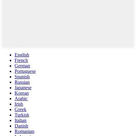
English
French
German
Portuguese
Spanish
Russian
Japanese
Korean
Arabic
Irish
Greek
Turkish
Italian
Danish
Romanian