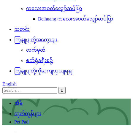
ကလေးအဝတ်လျှော်ဆပ်ပြာ
Beihuang ကလေးအဝတ်လျှော်ဆပ်ပြာ
သတင်း
ကြှနျုပျတို့အကွောငျး
လက်မှတ်
စက်ရုံခရီးစဉ်
ကြှနျုပျတို့ကိုဆကျသှယျရနျ
English
အိမ်
ထုတ်ကုန်များ
Pet Pad