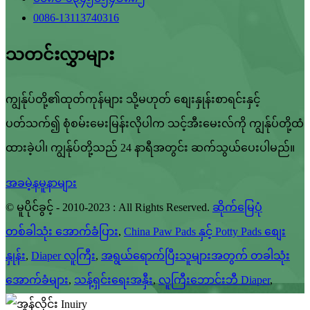
0086-13113740316
သတင်းလွှာများ
ကျွန်ုပ်တို့၏ထုတ်ကုန်များ သို့မဟုတ် စျေးနှုန်းစာရင်းနှင့်
ပတ်သက်၍ စုံစမ်းမေးမြန်းလိုပါက သင့်အီးမေးလ်ကို ကျွန်ုပ်တို့ထံ
ထားခဲ့ပါ၊ ကျွန်ုပ်တို့သည် 24 နာရီအတွင်း ဆက်သွယ်ပေးပါမည်။
အခမဲ့နမူနာများ
© မူပိုင်ခွင့် - 2010-2023 : All Rights Reserved.
ဆိုက်မြေပုံ
တစ်ခါသုံး အောက်ခံပြား
,
China Paw Pads နှင့် Potty Pads စျေး
နှုန်း
,
Diaper လူကြီး
,
အရွယ်ရောက်ပြီးသူများအတွက် တခါသုံး
အောက်ခံများ
,
သန့်ရှင်းရေးအနှီး
,
လူကြီးဘောင်းဘီ Diaper
,