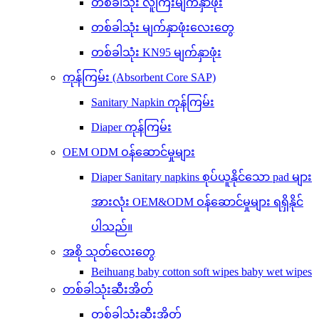
တစ်ခါသုံး လူကြီးမျက်နှာဖုံး
တစ်ခါသုံး မျက်နှာဖုံးလေးတွေ
တစ်ခါသုံး KN95 မျက်နှာဖုံး
ကုန်ကြမ်း (Absorbent Core SAP)
Sanitary Napkin ကုန်ကြမ်း
Diaper ကုန်ကြမ်း
OEM ODM ဝန်ဆောင်မှုများ
Diaper Sanitary napkins စုပ်ယူနိုင်သော pad များ
အားလုံး OEM&ODM ဝန်ဆောင်မှုများ ရရှိနိုင်
ပါသည်။
အစို သုတ်လေးတွေ
Beihuang baby cotton soft wipes baby wet wipes
တစ်ခါသုံးဆီးအိတ်
တစ်ခါသုံးဆီးအိတ်