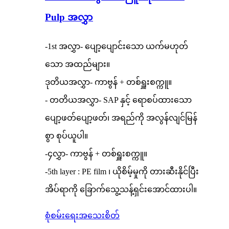
Pulp အလွှာ
-1st အလွှာ- ပျော့ပျောင်းသော ယက်မဟုတ်
သော အထည်များ။
ဒုတိယအလွှာ- ကာဗွန် + တစ်ရှူးစက္ကူ။
- တတိယအလွှာ- SAP နှင့် ရောစပ်ထားသော
ပျော့ဖတ်ပျော့ဖတ်၊ အရည်ကို အလွန်လျင်မြန်
စွာ စုပ်ယူပါ။
-၄လွှာ- ကာဗွန် + တစ်ရှူးစက္ကူ။
-5th layer : PE film ၊ ယိုစိမ့်မှုကို တားဆီးနိုင်ပြီး
အိပ်ရာကို ခြောက်သွေ့သန့်ရှင်းအောင်ထားပါ။
စုံစမ်းရေး
အသေးစိတ်