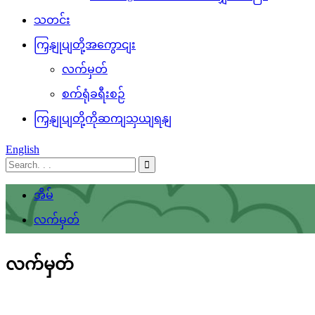
သတင်း
ကြှနျုပျတို့အကွောငျး
လက်မှတ်
စက်ရုံခရီးစဉ်
ကြှနျုပျတို့ကိုဆကျသှယျရနျ
English
အိမ်
လက်မှတ်
လက်မှတ်