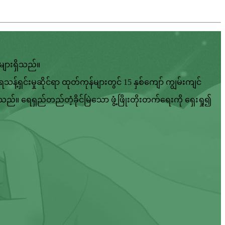
များရှိသည်။
ှင်းမှုဆိုင်ရာ ထုတ်ကုန်များတွင် 15 နှစ်ကျော် ကျွမ်းကျင်
ည်။ ရေရှည်တည်တံ့ခိုင်မြဲသော ဖွံ့ဖြိုးတိုးတက်ရေးကို ရှေးရှု၍