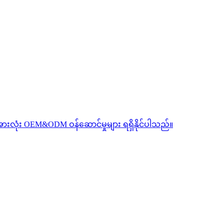
ားအားလုံး OEM&ODM ဝန်ဆောင်မှုများ ရရှိနိုင်ပါသည်။