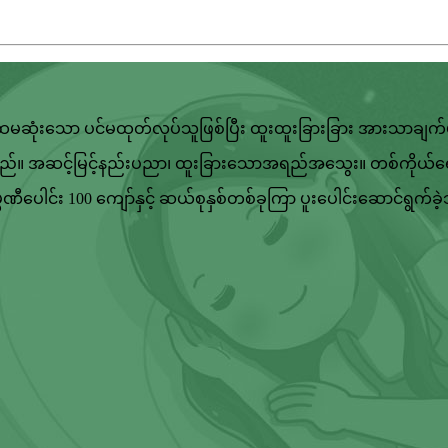
် ပထမဆုံးသော ပင်မထုတ်လုပ်သူဖြစ်ပြီး ထူးထူးခြားခြား အားသာချက်
်သည်။ အဆင့်မြင့်နည်းပညာ၊ ထူးခြားသောအရည်အသွေး။ တစ်ကိုယ်ရေသန့်ရ
ပေါင်း 100 ကျော်နှင့် ဆယ်စုနှစ်တစ်ခုကြာ ပူးပေါင်းဆောင်ရွက်ခဲ့သ