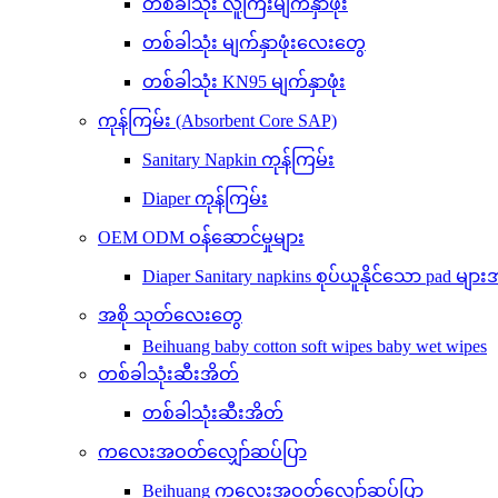
တစ်ခါသုံး လူကြီးမျက်နှာဖုံး
တစ်ခါသုံး မျက်နှာဖုံးလေးတွေ
တစ်ခါသုံး KN95 မျက်နှာဖုံး
ကုန်ကြမ်း (Absorbent Core SAP)
Sanitary Napkin ကုန်ကြမ်း
Diaper ကုန်ကြမ်း
OEM ODM ဝန်ဆောင်မှုများ
Diaper Sanitary napkins စုပ်ယူနိုင်သော pad မျ
အစို သုတ်လေးတွေ
Beihuang baby cotton soft wipes baby wet wipes
တစ်ခါသုံးဆီးအိတ်
တစ်ခါသုံးဆီးအိတ်
ကလေးအဝတ်လျှော်ဆပ်ပြာ
Beihuang ကလေးအဝတ်လျှော်ဆပ်ပြာ