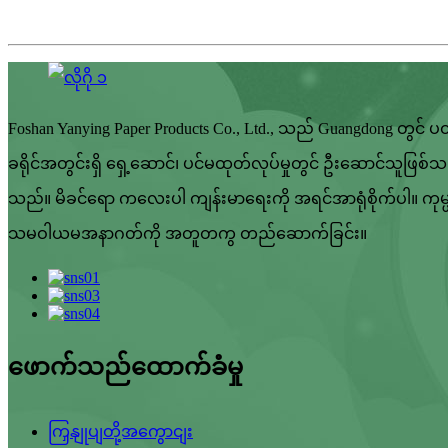
Foshan Yanying Paper Products Co., Ltd., သည် Guangdong တွင
ခရိုင်အတွင်းရှိ ရှေ့ဆောင်၊ ပင်မထုတ်လုပ်မှုတွင် ဦးဆောင်သူဖြစ
သည်။ မိခင်ရော ကလေးပါ ကျန်းမာရေးကို အရင်အာရုံစိုက်ပါ။ ကုမ္ပဏီ
သမဝါယမအနာဂတ်ကို အတူတကွ တည်ဆောက်ခြင်း။
ဖောက်သည်ထောက်ခံမှု
ကြှနျုပျတို့အကွောငျး