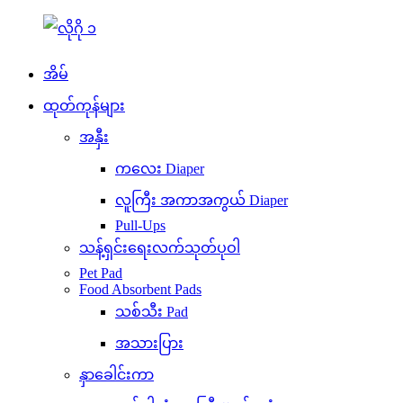
အိမ်
ထုတ်ကုန်များ
အနှီး
ကလေး Diaper
လူကြီး အကာအကွယ် Diaper
Pull-Ups
သန့်ရှင်းရေးလက်သုတ်ပုဝါ
Pet Pad
Food Absorbent Pads
သစ်သီး Pad
အသားပြား
နှာခေါင်းကာ